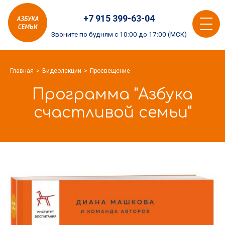
Азбука
+7 915 399-63-04
семьи
Toggle
logo
Звоните по будням с 10:00 до 17:00 (МСК)
navigat
Главная
Видеолекции
Просвещение
Программа "Азбука
счастливой семьи"