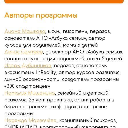
Авторы программы
Диана Машкова
, к.ф.н., писатель, педагог,
основатель АНО «Азбука семьи», автор
курсов для родителей, мама 5 детей
Денис Салтеев
, директор АНО «Азбука семьи»,
соавтор курсов для родителей, отец 5 детей
Игорь Дубинников
, педагог, основатель
экосистемы InReality, автор курсов развития
личной осознанности, создатель программы
«300 спартанцев»
Наталия Мишанина
, семейный и детский
психолог, 25 лет практики, опыт работы в
благотворительных фондах, авторские
программы
Надежда Моргачёва
, когнитивный психолог,
EMDR (ДПДГ), краткосрочный терапевт по