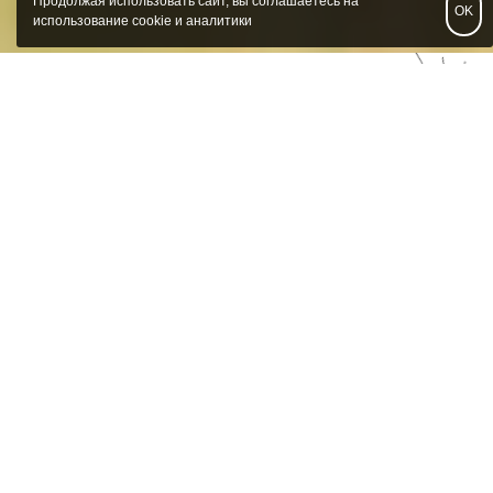
Продолжая использовать сайт, вы соглашаетесь на
OK
использование cookie и аналитики
О нас
«Азбука семьи» - это образовательная
организация, целью которой является
устойчивость и психологическое благополучие
семей с детьми. Мы обучаем психологов
практикам работы с родителями, уже
доказавшим свою эффективность, прошедшим
научную экспертизу, государственную
верификацию и рекомендованным
Министерством просвещения РФ и
Министерством труда и социальной защиты
РФ.
Узнай больше о нас и наших проектах >>