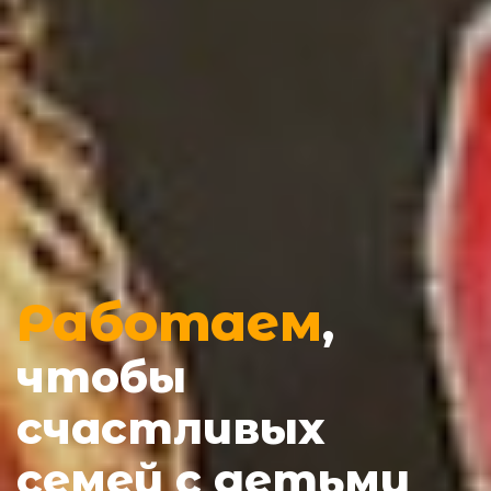
Работаем
,
чтобы
счастливых
семей с детьми