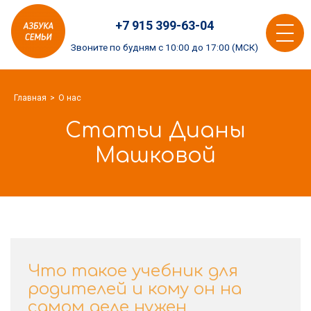
Азбука
+7 915 399-63-04
семьи
Toggle
logo
Звоните по будням с 10:00 до 17:00 (МСК)
navigat
Главная
О нас
Статьи Дианы
Машковой
Что такое учебник для
родителей и кому он на
самом деле нужен