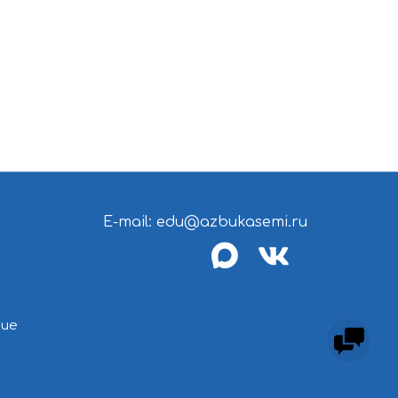
E-mail: edu@azbukasemi.ru
max
vk
ние