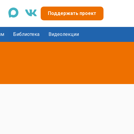
max
vk
Поддержать проект
ям
Библиотека
Видеолекции