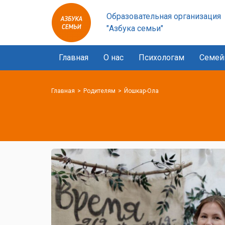
Азбука
Образовательная организация
семьи
"Азбука семьи"
logo
Главная
О нас
Психологам
Семей
Главная
Родителям
Йошкар-Ола