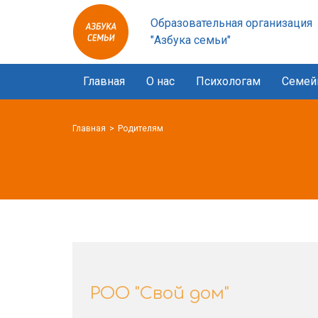
Азбука
Образовательная организация
семьи
"Азбука семьи"
logo
Главная
О нас
Психологам
Семей
Главная
Родителям
РОО "Свой дом"