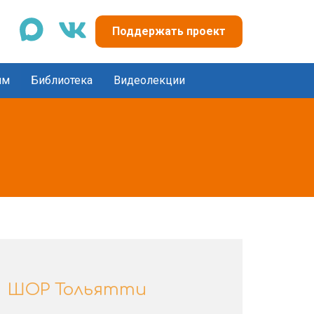
max
vk
Поддержать проект
ям
Библиотека
Видеолекции
ШОР Тольятти