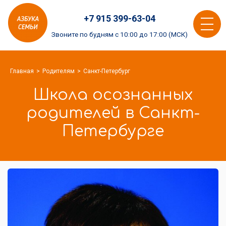
Азбука
+7 915 399-63-04
семьи
Toggle
logo
Звоните по будням с 10:00 до 17:00 (МСК)
navigat
Главная
Родителям
Санкт-Петербург
Школа осознанных
родителей в Санкт-
Петербурге