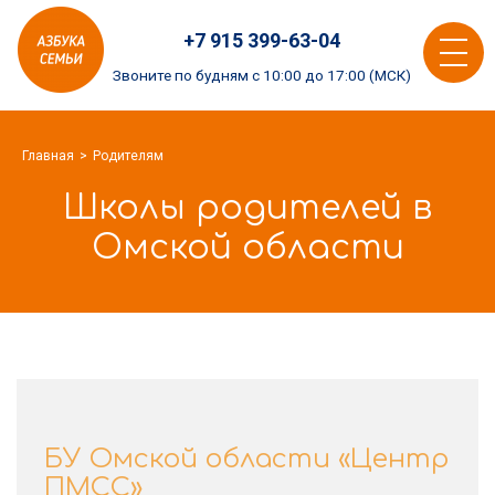
Азбука
+7 915 399-63-04
семьи
Toggle
logo
Звоните по будням с 10:00 до 17:00 (МСК)
navigat
Главная
Родителям
Школы родителей в
Омской области
БУ Омской области «Центр
ПМСС»