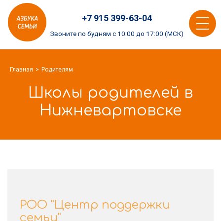
Азбука
+7 915 399-63-04
семьи
Toggle
logo
Звоните по будням с 10:00 до 17:00 (МСК)
navigat
Главная
Родителям
Школы родителей в
Нижневартовске
РОО "Центр поддержки
семьи"