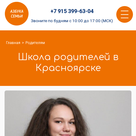
Азбука
+7 915 399-63-04
семьи
Toggle
logo
Звоните по будням с 10:00 до 17:00 (МСК)
navigat
Главная
Родителям
Школа родителей в
Красноярске