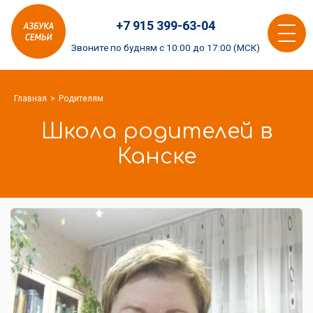
Азбука
+7 915 399-63-04
семьи
Toggle
logo
Звоните по будням с 10:00 до 17:00 (МСК)
navigat
Главная
Родителям
Школа родителей в
Канске