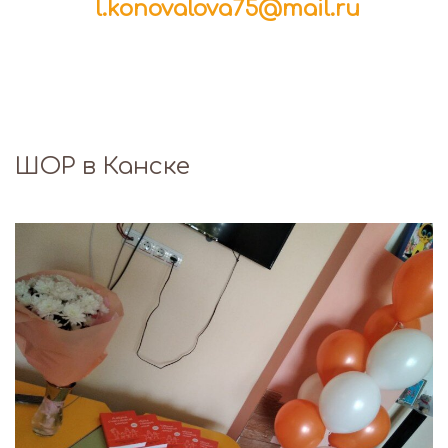
l.konovalova75@mail.ru
ШОР в Канске