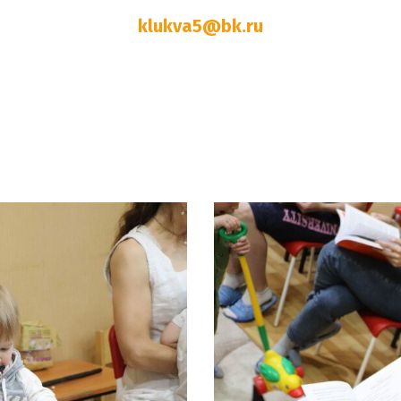
klukva5@bk.ru