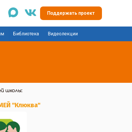
max
vk
Поддержать проект
ям
Библиотека
Видеолекции
й школы:
ЕЙ "Клюква"