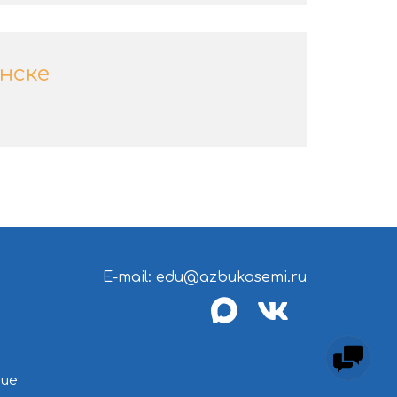
нске
E-mail: edu@azbukasemi.ru
max
vk
ние