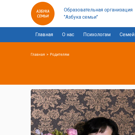
Азбука
Образовательная организация
семьи
"Азбука семьи"
logo
Главная
О нас
Психологам
Семей
Главная
Родителям