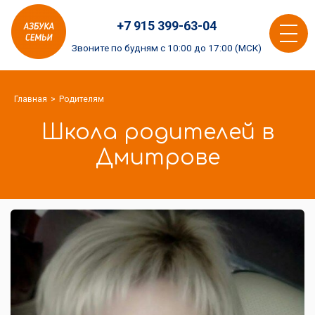
Азбука
+7 915 399-63-04
семьи
Toggle
logo
Звоните по будням с 10:00 до 17:00 (МСК)
navigat
Главная
Родителям
Школа родителей в
Дмитрове