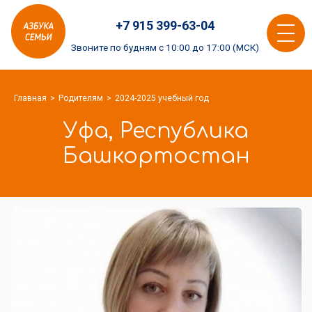
Азбука
+7 915 399-63-04
семьи
Toggle
logo
Звоните по будням с 10:00 до 17:00 (МСК)
navigat
Главная
Родителям
2024-2025 учебный год
Уфа, Республика
Башкортостан