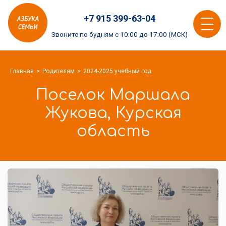
Азбука
+7 915 399-63-04
семьи
Toggle
logo
Звоните по будням с 10:00 до 17:00 (МСК)
navigat
Главная
Родителям
2024-2025 учебный год
Поселок Маршала
Жукова, Курская
область