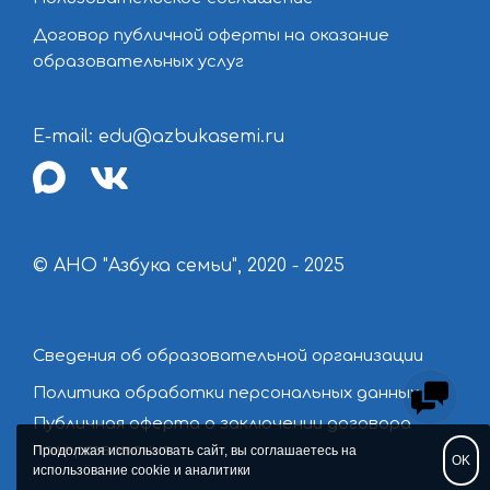
Договор публичной оферты на оказание
образовательных услуг
E-mail: edu@azbukasemi.ru
max
vk
© АНО "Азбука семьи", 2020 - 2025
Сведения об образовательной организации
Политика обработки персональных данных
Публичная оферта о заключении договора
пожертвования
Продолжая использовать сайт, вы соглашаетесь на
OK
использование cookie и аналитики