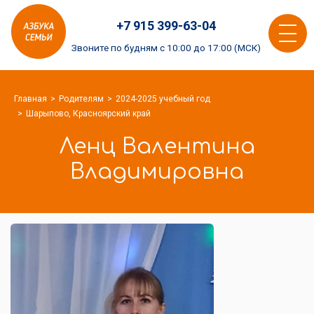
Азбука
+7 915 399-63-04
семьи
Toggle
logo
Звоните по будням с 10:00 до 17:00 (МСК)
navigat
Главная
Родителям
2024-2025 учебный год
Шарыпово, Красноярский край
Ленц Валентина
Владимировна