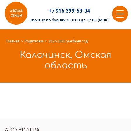
Азбука
+7 915 399-63-04
семьи
Toggle
logo
Звоните по будням с 10:00 до 17:00 (МСК)
navigat
Главная
Родителям
2024-2025 учебный год
Калачинск, Омская
область
ФИО ЛИДЕРА