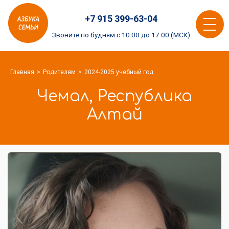
Азбука
+7 915 399-63-04
семьи
Toggle
logo
Звоните по будням с 10:00 до 17:00 (МСК)
navigat
Главная
Родителям
2024-2025 учебный год
Чемал, Республика
Алтай