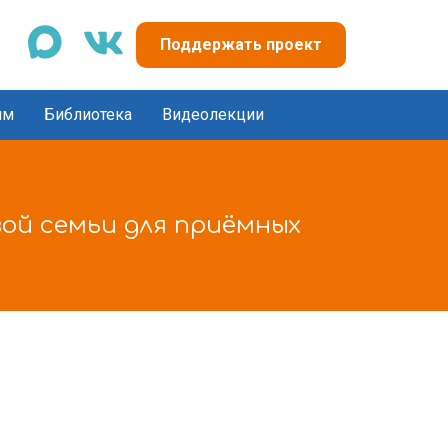
max
vk
Поддержать проект
ям
Библиотека
Видеолекции
ой семьи для приёмных