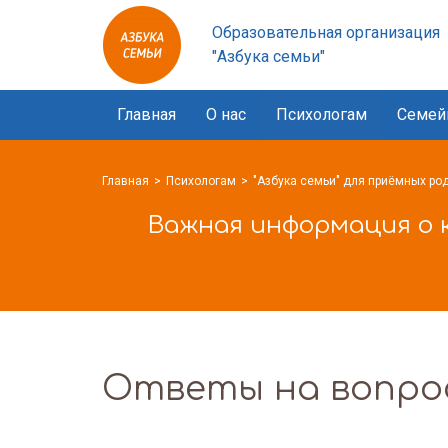
Азбука
Образовательная организация
семьи
"Азбука семьи"
logo
Главная
О нас
Психологам
Семей
Главная
Психологам
"Азбука семьи" для приёмных ро
Важная информация о 
Ответы на вопро