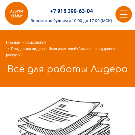
Азбука
+7 915 399-63-04
семьи
Toggle
logo
Звоните по будням с 10:00 до 17:00 (МСК)
navigat
Главная
Психологам
Поддержка лидеров Школ родителей (Ссылки на внутренние
ресурсы)
Всё для работы Лидера