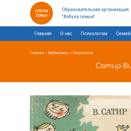
Азбука
Образовательная организация
семьи
"Азбука семьи"
logo
Главная
О нас
Психологам
Семей
Главная
Библиотека
Психология
Сатир Ви