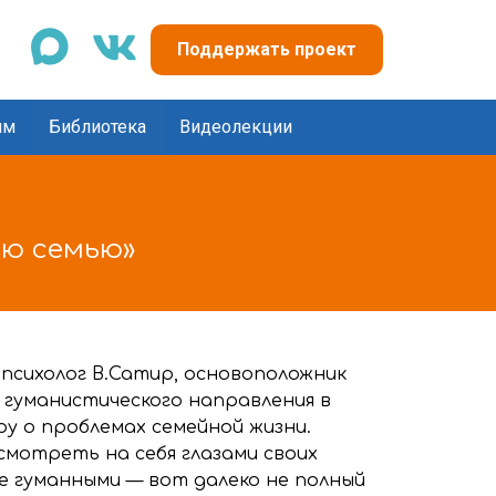
max
vk
Поддержать проект
ям
Библиотека
Видеолекции
ою семью»
психолог В.Сатир, основоположник
 гуманистического направления в
ру о проблемах семейной жизни.
смотреть на себя глазами своих
е гуманными — вот далеко не полный