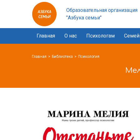
Азбука
Образовательная организация
семьи
"Азбука семьи"
logo
Главная
О нас
Психологам
Семей
Главная
Библиотека
Психология
Мел