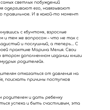
з самых светлых побуждений
мя одергивают его, навязывают
о правильное. И в какой-то момент
увшись с «бунтом», взрослые
 и тем же вопросом – что не так с
ладистый и послушный, а теперь… С
воей практике Марина Мелия. Свои
 втором дополненном издании книги
мудрых родителей».
ителям отказаться от давления на
бя, поискать причины поступков
м родителем и дать ребенку
ться успеха и быть счастливым, эта