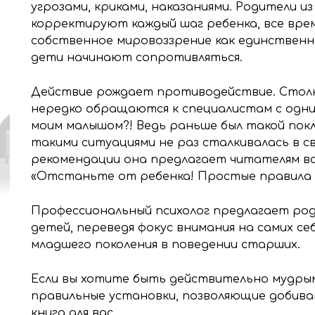
угрозами, криками, наказаниями. Родители и
корректируют каждый шаг ребенка, все вре
собственное мировоззрение как единственн
дети начинают сопротивляться.
Действие рождает противодействие. Столкн
нередко обращаются к специалистам с одним
моим малышом?! Ведь раньше был такой пок
такими ситуациями не раз сталкивалась в с
рекомендации она предлагает читателям во
«Отстаньте от ребенка! Простые правила 
Профессиональный психолог предлагает род
детей, переведя фокус внимания на самих се
младшего поколения в поведении старших.
Если вы хотите быть действительно мудры
правильные установки, позволяющие добива
книга для вас.