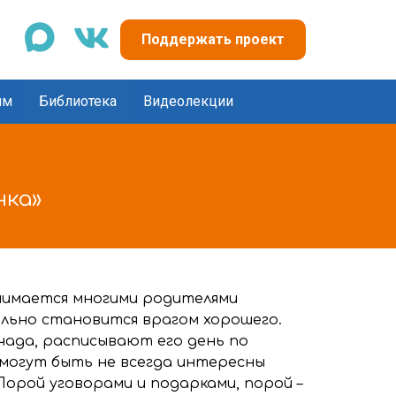
max
vk
Поддержать проект
ям
Библиотека
Видеолекции
нка»
онимается многими родителями
ельно становится врагом хорошего.
чада, расписывают его день по
могут быть не всегда интересны
Порой уговорами и подарками, порой –