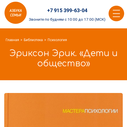
Азбука
+7 915 399-63-04
семьи
Toggle
logo
Звоните по будням с 10:00 до 17:00 (МСК)
navigat
Главная
Библиотека
Психология
Эриксон Эрик. «Дети и
общество»