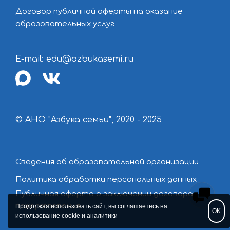
Договор публичной оферты на оказание
образовательных услуг
E-mail: edu@azbukasemi.ru
max
vk
© АНО "Азбука семьи", 2020 - 2025
Сведения об образовательной организации
Политика обработки персональных данных
Публичная оферта о заключении договора
пожертвования
Продолжая использовать сайт, вы соглашаетесь на
OK
использование cookie и аналитики