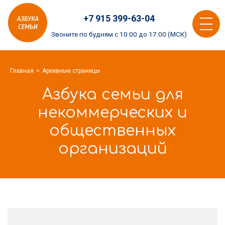
Азбука
+7 915 399-63-04
семьи
Toggle
logo
Звоните по будням с 10:00 до 17:00 (МСК)
navigat
Главная
Архивные страницы
Азбука семьи для
некоммерческих и
общественных
организаций