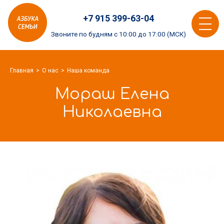
Азбука
+7 915 399-63-04
семьи
Toggle
logo
Звоните по будням с 10:00 до 17:00 (МСК)
navigat
Главная
О нас
Наша команда
Мораш Елена
Николаевна