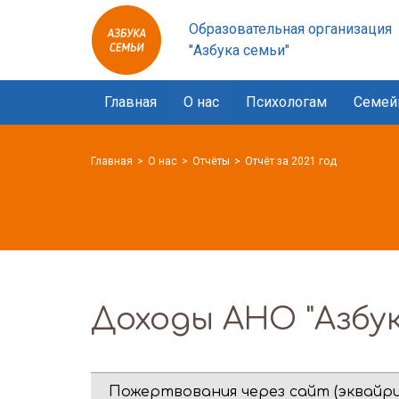
Азбука
Образовательная организация
семьи
"Азбука семьи"
logo
Главная
О нас
Психологам
Семей
Главная
О нас
Отчёты
Отчёт за 2021 год
Доходы АНО "Азбук
Пожертвования через сайт (эквайри