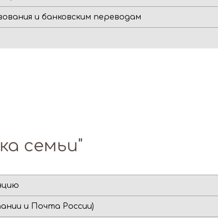
ования и банковским переводам
ка семьи"
нцию
ании и Почта России)