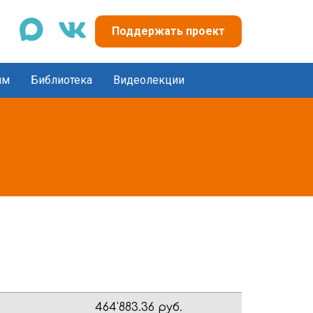
max
vk
Поддержать проект
ям
Библиотека
Видеолекции
464'883.36 руб.