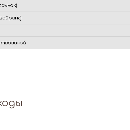
ссылок)
вайринг)
ртвований
ходы